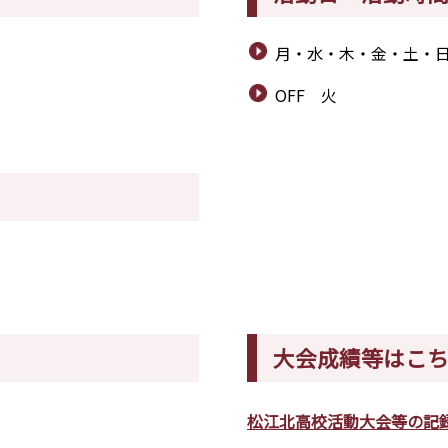
月・水・木・金・土
OFF 火
大会成績等はこ
松江北高校活動大会等の記