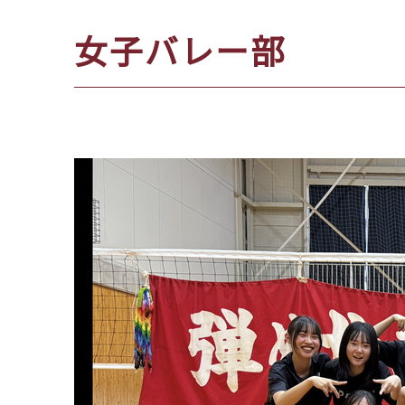
位
女子バレー部
置：