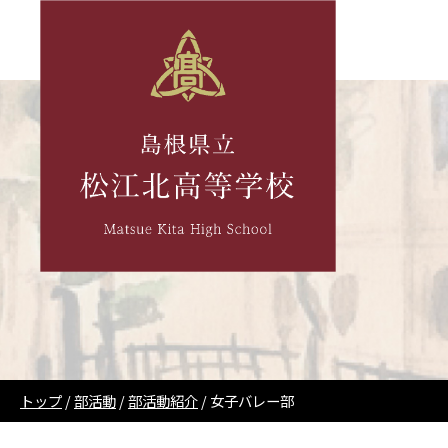
このページの本文へ
現
トップ
/
部活動
/
部活動紹介
/
女子バレー部
在
の