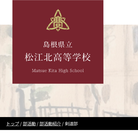
このページの本文へ
現
トップ
/
部活動
/
部活動紹介
/
剣道部
在
の