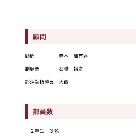
顧問
顧問 寺本 風有香
副顧問 石橋 裕之
部活動指導員 大西
部員数
２年生 ３名