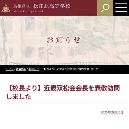
このページの本文へ
お知らせ
現
トップ
/
新着情報
/
お知らせ
/
【校長より】近畿双松会会長を表敬訪問しました
在
の
位
【校長より】近畿双松会会長を表敬訪問
置：
しました
2025年09月16日