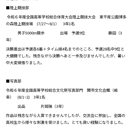
■陸上競技部
令和６年度全国高等学校総合体育大会陸上競技大会 東平尾公園博多
の森陸上競技場 (7/27～8/1） 3年1名
男子5000m競歩 出場 予選9位 藤田（3
年）
決勝進出は予選各6着＋タイム順4名までのところ、予選28名中9位と
大健闘でした。残念ながら決勝へあと一歩及びませんでしたが、暑い
中大変頑張りました。
■写真部
令和６年度全国高等学校総合文化祭写真部門 関市文化会館（岐
阜） (8/1~2) 3年1名
出品 片岡瑞（3年）
作品は残念ながら入賞できませんでしたが、交流会に参加し、全国の
高校生から様々な刺激を受けました。とても良い経験になりました。