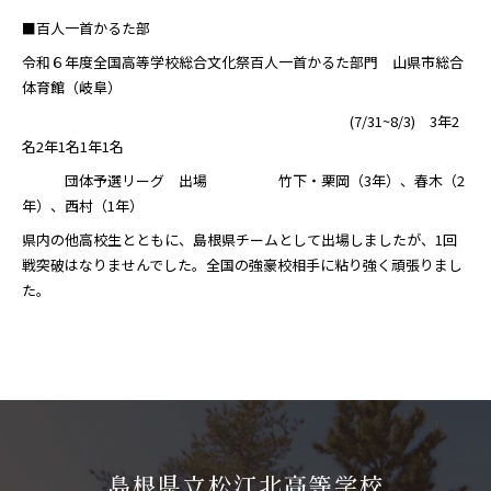
■百人一首かるた部
令和６年度全国高等学校総合文化祭百人一首かるた部門 山県市総合
体育館（岐阜）
(7/31~8/3) 3年2
名2年1名1年1名
団体予選リーグ 出場 竹下・栗岡（3年）、春木（2
年）、西村（1年）
県内の他高校生とともに、島根県チームとして出場しましたが、1回
戦突破はなりませんでした。全国の強豪校相手に粘り強く頑張りまし
た。
島根県立松江北高等学校