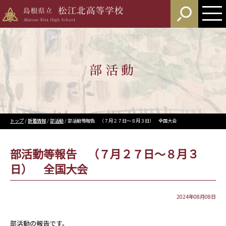
このページの本文へ
部活動
現
トップ
/
新着情報
/
部活動
/
部活動等報告 （７月２７日～８月３日） 全国大会
在
の
位
部活動等報告 （７月２７日～８月３
置：
日） 全国大会
2024年08月08日
部活動の報告です。