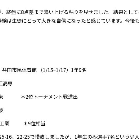
が、終盤に8点差まで追い上げる粘りを見せました。結果とし
経験は生徒にとって大きな自信になったと感じています。今後
民体育館 （1/15~1/17）1年9名
松江高専
位トーナメント戦進出
 隠岐
 ＊9位相当
25-16、22-25で惜敗しましたが、1年生のみ選手7名とい