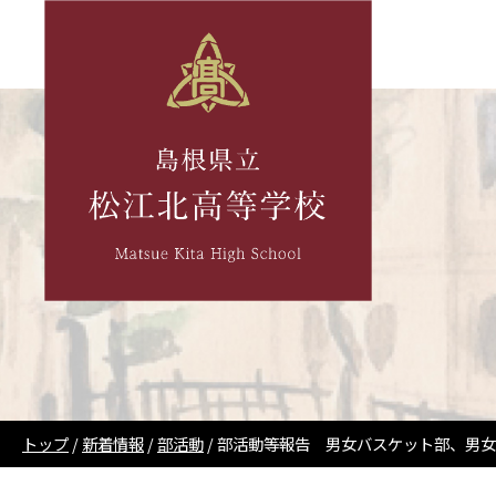
このページの本文へ
現
トップ
/
新着情報
/
部活動
/
部活動等報告 男女バスケット部、男女
在
の