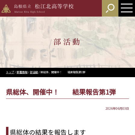
このページの本文へ
部活動
現
トップ
/
新着情報
/
部活動
/
県総体、開催中！ 結果報告第1弾
在
の
位
県総体、開催中！ 結果報告第1弾
置：
2026年06月03日
県総体の結果を報告します