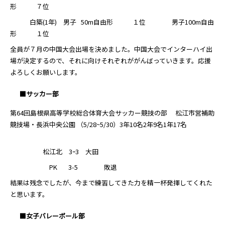
形 ７位
白築(1年) 男子 50m自由形 １位 男子100m自由
形 １位
全員が７月の中国大会出場を決めました。中国大会でインターハイ出
場が決定するので、それに向けそれぞれががんばっていきます。応援
よろしくお願いします。
■サッカー部
第64回島根県高等学校総合体育大会サッカー競技の部 松江市営補助
競技場・長浜中央公園 （5/28~5/30）3年10名2年9名1年17名
松江北 3ｰ3 大田
PK 3-5 敗退
結果は残念でしたが、今まで練習してきた力を精一杯発揮してくれた
と思います。
■女子バレーボール部