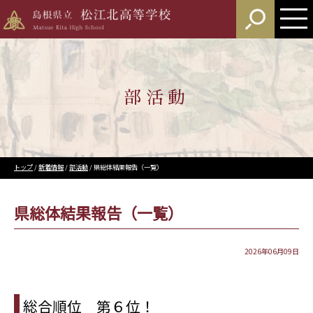
このページの本文へ
部活動
現
トップ
/
新着情報
/
部活動
/
県総体結果報告（一覧）
在
の
位
県総体結果報告（一覧）
置：
2026年06月09日
総合順位 第６位！