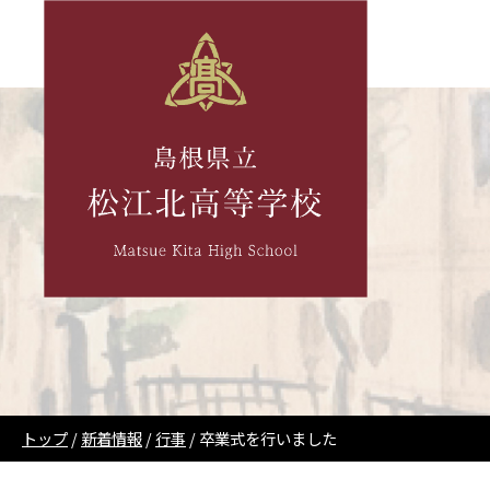
このページの本文へ
現
トップ
/
新着情報
/
行事
/
卒業式を行いました
在
の