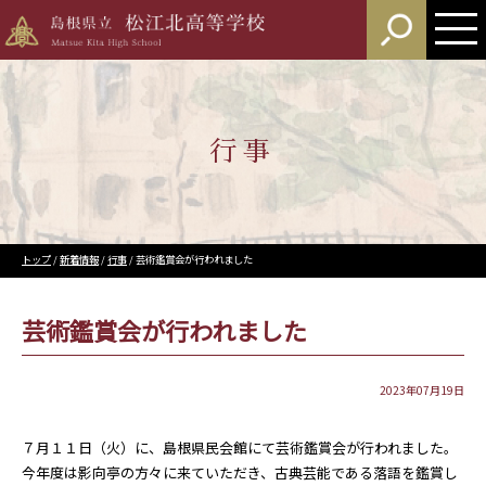
このページの本文へ
行事
現
トップ
/
新着情報
/
行事
/
芸術鑑賞会が行われました
在
の
位
芸術鑑賞会が行われました
置：
2023年07月19日
７月１１日（火）に、島根県民会館にて芸術鑑賞会が行われました。
今年度は影向亭の方々に来ていただき、古典芸能である落語を鑑賞し