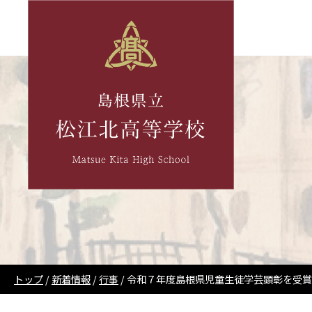
このページの本文へ
現
トップ
/
新着情報
/
行事
/
令和７年度島根県児童生徒学芸顕彰を受賞
在
の