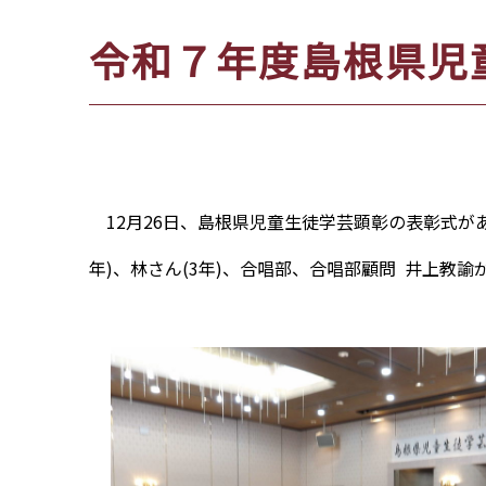
位
令和７年度島根県児
置：
12月26日、島根県児童生徒学芸顕彰の表彰式が
年)、林さん(3年)、合唱部、合唱部顧問 井上教