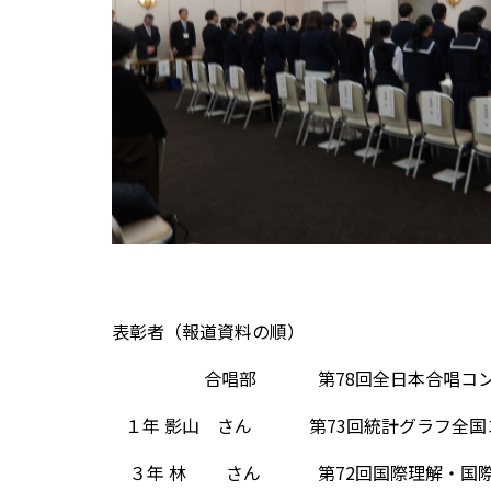
表彰者（報道資料の順）
合唱部 第78回全日本合唱コンクール
１年 影山 さん 第73回統計グラフ全国コ
３年 林 さん 第72回国際理解・国際協