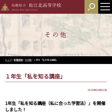
このページの本文へ
その他
現
トップ
/
新着情報
/
その他
/
１年生「私を知る講座」
在
の
位
１年生「私を知る講座」
置：
2026年06月02日
1年生「私を知る講座（私に合った学習法）」を開催
しました！