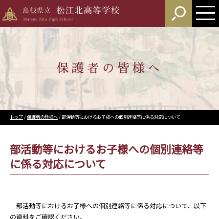
このページの本文へ
保護者の皆様へ
現
トップ
/
保護者の皆様へ
/
部活動等におけるお子様への個別連絡等に係る対応について
在
の
位
部活動等におけるお子様への個別連絡等
置：
に係る対応について
部活動等におけるお子様への個別連絡等に係る対応について、以下
の資料をご確認ください。