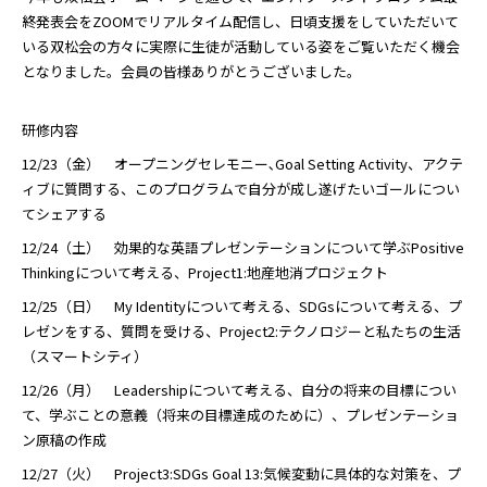
終発表会をZOOMでリアルタイム配信し、日頃支援をしていただいて
いる双松会の方々に実際に生徒が活動している姿をご覧いただく機会
となりました。会員の皆様ありがとうございました。
研修内容
12/23（金） オープニングセレモニー､Goal Setting Activity、アクテ
ィブに質問する、このプログラムで自分が成し遂げたいゴールについ
てシェアする
12/24（土） 効果的な英語プレゼンテーションについて学ぶPositive
Thinkingについて考える、Project1:地産地消プロジェクト
12/25（日） My Identityについて考える、SDGsについて考える、プ
レゼンをする、質問を受ける、Project2:テクノロジーと私たちの生活
（スマートシティ）
12/26（月） Leadershipについて考える、自分の将来の目標につい
て、学ぶことの意義（将来の目標達成のために）、プレゼンテーショ
ン原稿の作成
12/27（火） Project3:SDGs Goal 13:気候変動に具体的な対策を、プ