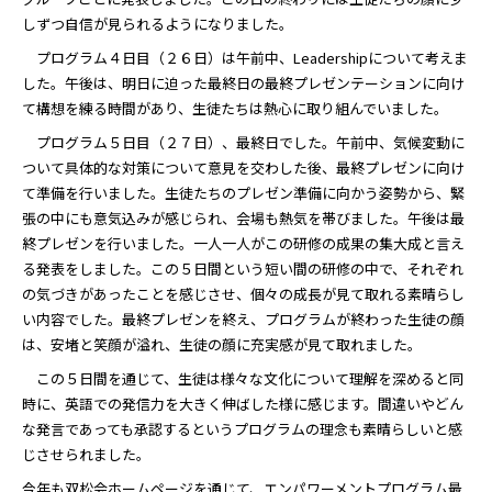
しずつ自信が見られるようになりました。
プログラム４日目（２６日）は午前中、Leadershipについて考えま
した。午後は、明日に迫った最終日の最終プレゼンテーションに向け
て構想を練る時間があり、生徒たちは熱心に取り組んでいました。
プログラム５日目（２７日）、最終日でした。午前中、気候変動に
ついて具体的な対策について意見を交わした後、最終プレゼンに向け
て準備を行いました。生徒たちのプレゼン準備に向かう姿勢から、緊
張の中にも意気込みが感じられ、会場も熱気を帯びました。午後は最
終プレゼンを行いました。一人一人がこの研修の成果の集大成と言え
る発表をしました。この５日間という短い間の研修の中で、それぞれ
の気づきがあったことを感じさせ、個々の成長が見て取れる素晴らし
い内容でした。最終プレゼンを終え、プログラムが終わった生徒の顔
は、安堵と笑顔が溢れ、生徒の顔に充実感が見て取れました。
この５日間を通じて、生徒は様々な文化について理解を深めると同
時に、英語での発信力を大きく伸ばした様に感じます。間違いやどん
な発言であっても承認するというプログラムの理念も素晴らしいと感
じさせられました。
今年も双松会ホームページを通じて、エンパワーメントプログラム最