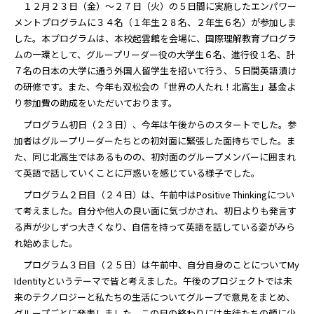
１２月２３日（金）～２７日（火）の５日間に実施したエンパワー
メントプログラムに３４名（１年生２８名、２年生６名）が参加しま
した。本プログラムは、本校起雲館を会場に、国際理解教育プログラ
ムの一環として、グループリーダー役の大学生６名、進行役１名、計
７名の日本の大学に通う外国人留学生を招いて行う、５日間英語漬け
の研修です。また、今年も双松会の「世界の人たれ！北高生」基金よ
り参加費の助成をいただいております。
プログラム初日（２３日）、今年は午後からのスタートでした。参
加者はグループリーダーたちとの初対面に緊張した面持ちでした。ま
た、同じ北高生ではあるものの、初対面のグループメンバーに囲まれ
て英語で話していくことに戸惑いを感じている様子でした。
プログラム２日目（２４日）は、午前中はPositive Thinkingについ
て考えました。自分や他人の良い面に気づかされ、初日よりも発言す
る声が少しずつ大きくなり、自信を持って英語を話している姿がみら
れ始めました。
プログラム３日目（２５日）は午前中、自分自身のことについてMy
Identityというテーマで皆と考えました。午後のプロジェクトでは未
来のテクノロジーと私たちの生活についてグループで意見をまとめ、
グループごとに発表しました。この日の終わりには生徒たちの顔に少