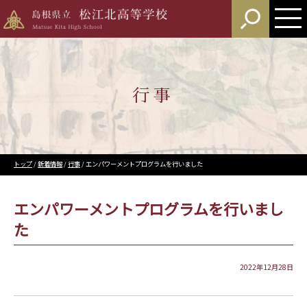
このページの本文へ
行事
現
トップ
/
新着情報
/
行事
/
エンパワーメントプログラムを行いました
在
の
位
エンパワーメントプログラムを行いまし
置：
た
2022年12月28日